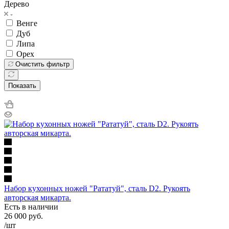
Дерево
Венге
Дуб
Липа
Орех
Очистить фильтр
Показать
Набор кухонных ножей "Рататуй", сталь D2. Рукоять
авторская микарта.
Есть в наличии
26 000
руб.
/шт