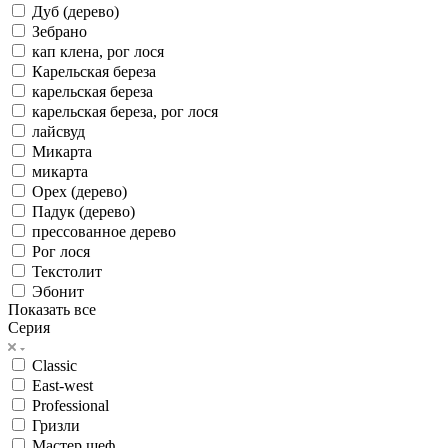
Дуб (дерево)
Зебрано
кап клена, рог лося
Карельская береза
карельская береза
карельская береза, рог лося
лайсвуд
Микарта
микарта
Орех (дерево)
Падук (дерево)
прессованное дерево
Рог лося
Текстолит
Эбонит
Показать все
Серия
Classic
East-west
Professional
Гризли
Мастер шеф