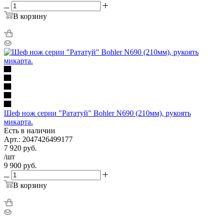
В корзину
Шеф нож серии "Рататуй" Bohler N690 (210мм), рукоять
микарта.
Есть в наличии
Арт.: 2047426499177
7 920
руб.
/шт
9 900
руб.
В корзину