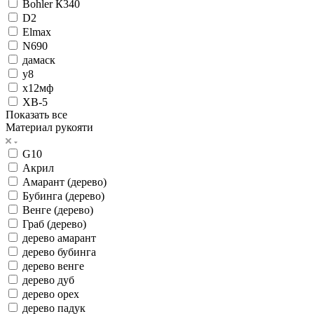
Bohler К340
D2
Elmax
N690
дамаск
у8
х12мф
ХВ-5
Показать все
Материал рукояти
G10
Акрил
Амарант (дерево)
Бубинга (дерево)
Венге (дерево)
Граб (дерево)
дерево амарант
дерево бубинга
дерево венге
дерево дуб
дерево орех
дерево падук